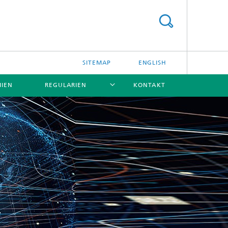
SITEMAP
ENGLISH
IEN
REGULARIEN
KONTAKT
[X]
[X]