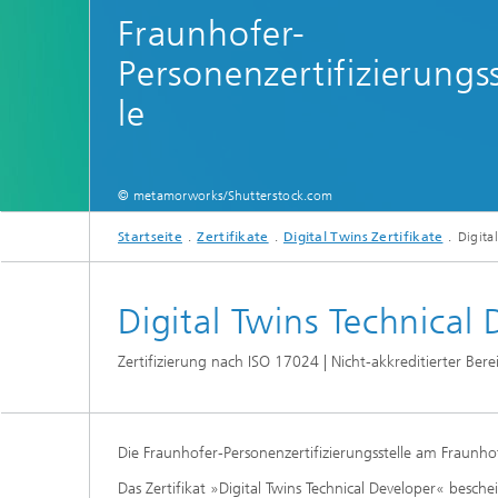
Fraunhofer-
Personenzertifizierungss
le
© metamorworks/Shutterstock.com
Startseite
Zertifikate
Digital Twins Zertifikate
Digita
Digital Twins Technical
Zertifizierung nach ISO 17024 | Nicht-akkreditierter Bere
Die Fraunhofer-Personenzertifizierungsstelle am Fraunhofe
Das Zertifikat »Digital Twins Technical Developer« besch