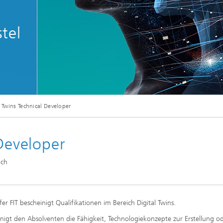
tel
© metamorworks/Shutterstock.com
l Twins Technical Developer
 Developer
ich
r FIT bescheinigt Qualifikationen im Bereich Digital Twins.
einigt den Absolventen die Fähigkeit, Technologiekonzepte zur Erstellung o