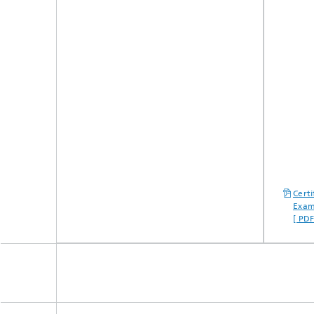
Cert
Exam
[ PD