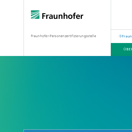
Fraunhofer-Personenzertifizierungsstelle
Fraun
ÜBE
ZERTIFIKATE
REGULARIEN