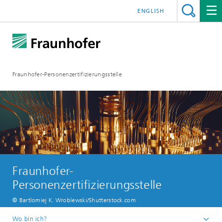
ENGLISH
Fraunhofer-Personenzertifizierungsstelle
Fraunhofer-
Personenzertifizierungsstelle
© Bartlomiej K. Wroblewski/Shutterstock.com
Wo bin ich?