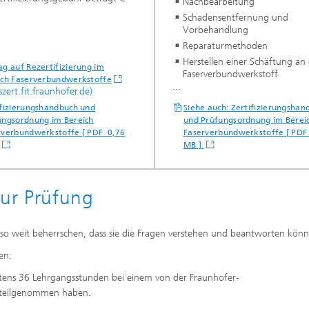
Nachbearbeitung
Schadensentfernung und
Vorbehandlung
Reparaturmethoden
Herstellen einer Schäftung an
ag auf Rezertifizierung im
Faserverbundwerkstoff
ich Faserverbundwerkstoffe
...
zert.fit.fraunhofer.de)
ifizierungshandbuch und
Siehe auch: Zertifizierungshan
ungsordnung im Bereich
und Prüfungsordnung im Berei
rverbundwerkstoffe [ PDF 0,76
Faserverbundwerkstoffe [ PDF
MB ]
ur Prüfung
so weit beherrschen, dass sie die Fragen verstehen und beantworten könn
en:
tens 36 Lehrgangsstunden bei einem von der Fraunhofer-
r teilgenommen haben.