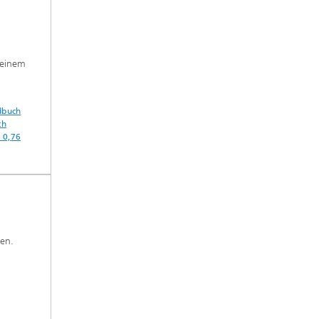
 einem
dbuch
ch
 0,76
en.