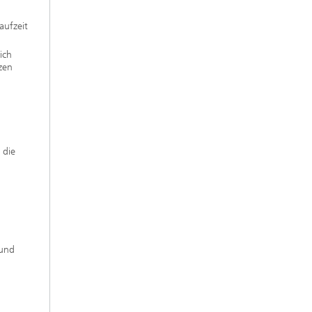
aufzeit
ich
zen
 die
 und