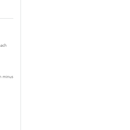
nach
en minus