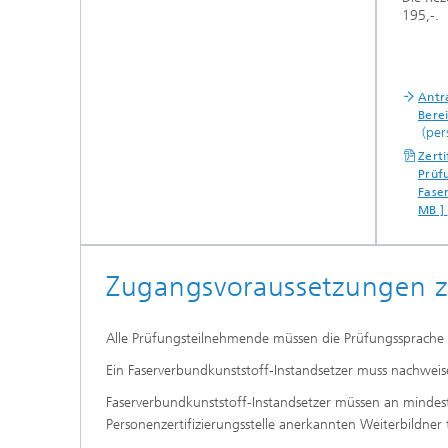
195,-.
Antr
Bere
(pers
Zert
Prüf
Fase
MB ]
Zugangsvoraussetzungen z
Alle Prüfungsteilnehmende müssen die Prüfungssprache 
Ein Faserverbundkunststoff-Instandsetzer muss nachweis
Faserverbundkunststoff-Instandsetzer müssen an mindes
Personenzertifizierungsstelle anerkannten Weiterbildne