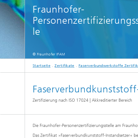
Fraunhofer-
Personenzertifizierungss
le
© Fraunhofer IFAM
Startseite
Zertifikate
Faserverbundwerkstoffe Zertifi
Faserverbundkunststoff
Zertifizierung nach ISO 17024 | Akkreditierter Bereich
Die Fraunhofer-Personenzertifizierungsstelle am Fraunho
Das Zertifikat »Faserverbundkunststoff-Instandsetzer« b