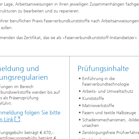
 in der Lage, Arbeitsanweisungen in ihren jeweiligen Zusammenhängen fachge
rukturen zu bearbeiten und zu reparieren.
hrer beruflichen Praxis Faserverbundkunststoffe nach Arbeitsanweisungen
sollen.
enden das Zertifikat, das sie als »Faserverbundkunststoff-Instandsetzer«
eldung und
Prüfungsinhalte
ungsregularien
Einführung in die
Faserverbundtechnologie
fungen im Bereich
Arbeits- und Umweltschutz
rbundwerkstoffe werden bis auf
s als Präsenzprüfung
Kunststoffe
führt.
Matrixwerkstoffe
nmeldung folgen Sie bitte
Fasern und textile Halbzeuge
m Link
.
Schadensmechanismen, -bilde
ursachen
fungsgebühr beträgt € 470,-.
Zerstörgungsfreie Prüfverfahr
ertifizierungsgebühr beträgt €