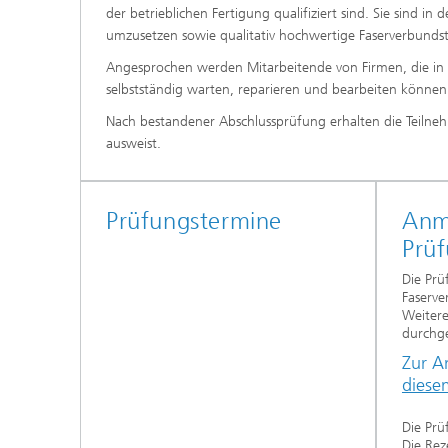
der betrieblichen Fertigung qualifiziert sind. Sie sind
umzusetzen sowie qualitativ hochwertige Faserverbundst
Angesprochen werden Mitarbeitende von Firmen, die in i
selbstständig warten, reparieren und bearbeiten können 
Nach bestandener Abschlussprüfung erhalten die Teilnehm
ausweist.
Prüfungstermine
Anm
Prüf
Die Prü
Faserve
Weitere
durchge
Zur A
diese
Die Prü
Die Rez