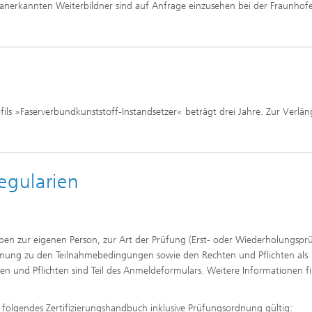
 anerkannten Weiterbildner sind auf Anfrage einzusehen bei der Fraunhofe
rofils »Faserverbundkunststoff-Instandsetzer« beträgt drei Jahre. Zur Verlä
gularien
n zur eigenen Person, zur Art der Prüfung (Erst- oder Wiederholungspr
ung zu den Teilnahmebedingungen sowie den Rechten und Pflichten als
en und Pflichten sind Teil des Anmeldeformulars. Weitere Informationen f
st folgendes Zertifizierungshandbuch inklusive Prüfungsordnung gültig: